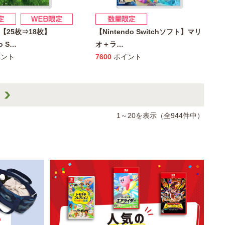
【25枚⇒18枚】
【Nintendo Switchソフト】マリ
o S
…
オ＋ラ
…
ント
7600
ポイント
1～20を表示（全944件中）