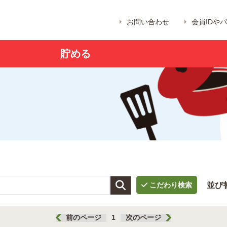
お問い合わせ
会員IDや
貯める

並び
前のページ
1
次のページ