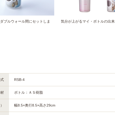
ダブルウォール間にセットしま
気分が上がるマイ・ボトルの出来
型式
RSB-4
素材
ボトル：ＡＳ樹脂
約）
幅8.5×奥行8.5×高さ29cm