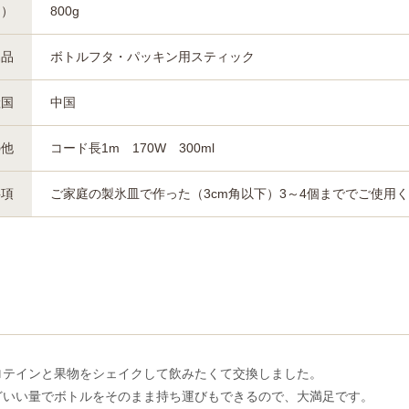
約）
800g
属品
ボトルフタ・パッキン用スティック
産国
中国
の他
コード長1m 170W 300ml
事項
ご家庭の製氷皿で作った（3cm角以下）3～4個まででご使用
ロテインと果物をシェイクして飲みたくて交換しました。
どいい量でボトルをそのまま持ち運びもできるので、大満足です。