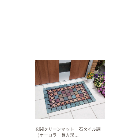
玄関クリーンマット 石タイル調
（オーロラ・長方形
…