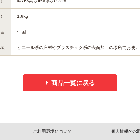
約）
幅76×高さ46×厚さ0.7cm
約）
1.8kg
産国
中国
事項
ビニール系の床材やプラスチック系の表面加工の場所でお使い
商品一覧に戻る
ご利用環境について
個人情報のお