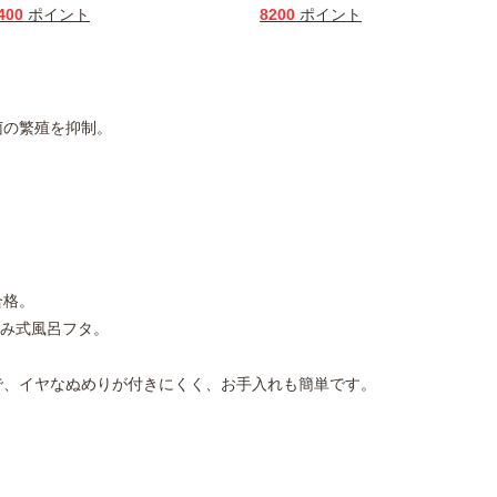
400
ポイント
8200
ポイント
菌の繁殖を抑制。
合格。
み式風呂フタ。
で、イヤなぬめりが付きにくく、お手入れも簡単です。