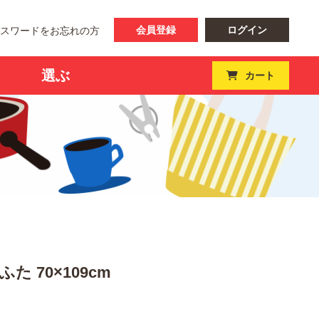
会員登録
ログイン
パスワードをお忘れの方
選ぶ
カート
た 70×109cm