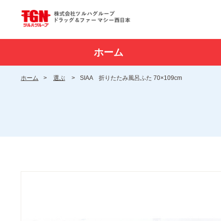
ホーム
ホーム
>
選ぶ
>
SIAA 折りたたみ風呂ふた 70×109cm