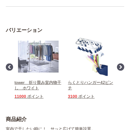
バリエーション
オー
tower 折り畳み室内物干
らくとりハンガー42ピン
【入
ンチ
し ホワイト
チ
ーヤ
チハ
11000
ポイント
3100
ポイント
350
商品紹介
室内で干したい時に！ サッと広げて簡単設置。