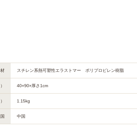
素材
スチレン系熱可塑性エラストマー ポリプロピレン樹脂
約）
40×90×厚さ1cm
約）
1.15kg
産国
中国